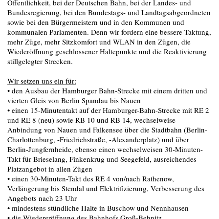
Öffentlichkeit, bei der Deutschen Bahn, bei der Landes- und
Bundesregierung, bei den Bundestags- und Landtagsabgeordneten
sowie bei den Bürgermeistern und in den Kommunen und
kommunalen Parlamenten. Denn wir fordern eine bessere Taktung,
mehr Züge, mehr Sitzkomfort und WLAN in den Zügen, die
Wiederöffnung geschlossener Haltepunkte und die Reaktivierung
stillgelegter Strecken.
Wir setzen uns ein für:
• den Ausbau der Hamburger Bahn-Strecke mit einem dritten und
vierten Gleis von Berlin Spandau bis Nauen
• einen 15-Minutentakt auf der Hamburger-Bahn-Strecke mit RE 2
und RE 8 (neu) sowie RB 10 und RB 14, wechselweise
Anbindung von Nauen und Falkensee über die Stadtbahn (Berlin-
Charlottenburg, -Friedrichstraße, -Alexanderplatz) und über
Berlin-Jungfernheide, ebenso einen wechselweisen 30-Minuten-
Takt für Brieselang, Finkenkrug und Seegefeld, ausreichendes
Platzangebot in allen Zügen
• einen 30-Minuten-Takt des RE 4 von/nach Rathenow,
Verlängerung bis Stendal und Elektrifizierung, Verbesserung des
Angebots nach 23 Uhr
• mindestens stündliche Halte in Buschow und Nennhausen
• die Wiedereröffnung des Bahnhofs Groß-Behnitz