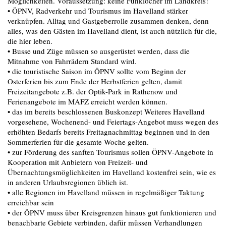
Möglichkeiten. Voraussetzung: keine Funklöcher im Landkreis!
• ÖPNV, Radverkehr und Tourismus im Havelland stärker
verknüpfen. Alltag und Gastgeberrolle zusammen denken, denn
alles, was den Gästen im Havelland dient, ist auch nützlich für die,
die hier leben.
• Busse und Züge müssen so ausgerüstet werden, dass die
Mitnahme von Fahrrädern Standard wird.
• die touristische Saison im ÖPNV sollte vom Beginn der
Osterferien bis zum Ende der Herbstferien gelten, damit
Freizeitangebote z.B. der Optik-Park in Rathenow und
Ferienangebote im MAFZ erreicht werden können.
• das im bereits beschlossenen Buskonzept Weiteres Havelland
vorgesehene, Wochenend- und Feiertags-Angebot muss wegen des
erhöhten Bedarfs bereits Freitagnachmittag beginnen und in den
Sommerferien für die gesamte Woche gelten.
• zur Förderung des sanften Tourismus sollen ÖPNV-Angebote in
Kooperation mit Anbietern von Freizeit- und
Übernachtungsmöglichkeiten im Havelland kostenfrei sein, wie es
in anderen Urlaubsregionen üblich ist.
• alle Regionen im Havelland müssen in regelmäßiger Taktung
erreichbar sein
• der ÖPNV muss über Kreisgrenzen hinaus gut funktionieren und
benachbarte Gebiete verbinden, dafür müssen Verhandlungen