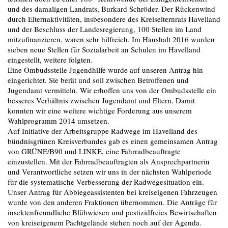
und des damaligen Landrats, Burkard Schröder. Der Rückenwind
durch Elternaktivitäten, insbesondere des Kreiselternrats Havelland
und der Beschluss der Landesregierung, 100 Stellen im Land
mitzufinanzieren, waren sehr hilfreich. Im Haushalt 2016 wurden
sieben neue Stellen für Sozialarbeit an Schulen im Havelland
eingestellt, weitere folgten.
Eine Ombudsstelle Jugendhilfe wurde auf unseren Antrag hin
eingerichtet. Sie berät und soll zwischen Betroffenen und
Jugendamt vermitteln. Wir erhoffen uns von der Ombudsstelle ein
besseres Verhältnis zwischen Jugendamt und Eltern. Damit
konnten wir eine weitere wichtige Forderung aus unserem
Wahlprogramm 2014 umsetzen.
Auf Initiative der Arbeitsgruppe Radwege im Havelland des
bündnisgrünen Kreisverbandes gab es einen gemeinsamen Antrag
von GRÜNE/B90 und LINKE, eine Fahrradbeauftragte
einzustellen. Mit der Fahrradbeauftragten als Ansprechpartnerin
und Verantwortliche setzen wir uns in der nächsten Wahlperiode
für die systematische Verbesserung der Radwegesituation ein.
Unser Antrag für Abbiegeassistenten bei kreiseigenen Fahrzeugen
wurde von den anderen Fraktionen übernommen. Die Anträge für
insektenfreundliche Blühwiesen und pestizidfreies Bewirtschaften
von kreiseigenem Pachtgelände stehen noch auf der Agenda.