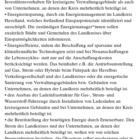
Investitionsvorhaben für kreiseigene Verwaltungsgebäude als auch
von Unternehmen, an denen der Kreis mehrheitlich beteiligt ist.
• Energieeinsparung, durch ein Energiemanagement im Landkreis
Havelland, welches fortlaufend Einsparpotenziale identiﬁziert und
ausschöpft. Die zuständigen Energiemanager*innen sollen
zusätzlich Städte und Gemeinden des Landkreises über
Einsparmöglichkeiten informieren.
• Energieefﬁzienz, indem die Beschaffung auf sparsame und
klimafreundliche Technologien setzt und bei Neuanschaffungen
die Lebenszyklus- statt nur auf die Anschaffungskosten
berücksichtigt werden. Das beinhaltet z.B. die Antriebsumstellung
auf Gas, Strom oder Hybride beim Fuhrpark der Havelbus
Verkehrsgesellschaft und des Landkreises oder die energetische
Sanierung von Verwaltungsgebäuden bzw. Gebäuden von
Unternehmen, an denen der Landkreis mehrheitlich beteiligt ist.
• den Ausbau der Ladeinfrastruktur für Gas-, Strom- und
Wasserstoff-Fahrzeuge durch Installation von Ladesäulen an
kreiseigenen Gebäuden und bei Unternehmen, an denen der Kreis
mehrheitlich beteiligt ist.
• die Bereitstellung der benötigten Energie durch Erneuerbare. Den
Strom des Landkreises und der Unternehmen, an denen der
Landkreis mehrheitlich beteiligt ist, wollen wir von solchen
Stromanbietern beziehen, die Ökostrom selbst produzieren oder in