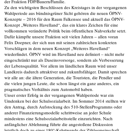
der Fraktion FDP/Bauern/Familie.
Zu den wichtigsten Beschlüssen des Kreistages in der vergangenen
Wahlperiode aus bündnisgrüner Sicht gehören die neuen ÖPNV-
Konzepte – 2016 für den Raum Falkensee und aktuell das ÖPNV-
Konzept „Weiteres Havelland“, das ein klares Zeichen für eine
vollkommen veränderte Politik beim öffentlichen Nahverkehr setzt.
Dafür kämpfte unsere Fraktion seit vielen Jahren – allen voran
Felix Doepner, der sich nun mit seinen zahlreichen konkreten
Vorschlägen in dem neuen Konzept „Weiteres Havelland“
wiederfindet. ÖPNV wird im Havelland neu definiert – nicht mehr
eingeschränkt nur als Daseinsvorsorge, sondern als Verbesserung
der Lebensqualität. Vor allem im ländlichen Raum wird unser
Landkreis dadurch attraktiver und zukunftsfähiger. Damit sprechen
wir alle an: die ältere Generation, die Touristen, die Pendler und
die vielen jungen Leute, die schon längst ein ganz anderes, ein
pragmatisches Verhältnis zum Automobil haben.
Unser erster Erfolg in der vergangenen Wahlperiode war ein
Umdenken bei der Schulsozialarbeit. Im Sommer 2014 stellten wir
den Antrag, durch Aufstockung des 510-StellenProgramms oder
anderer Finanzierungsmodelle schrittweise an jeder Schule
mindestens eine Schulsozialarbeitsstelle einzurichten. Nach
anfänglicher Ablehnung führte die angestoßene Diskussion
letztlich doch zu einer 180°-Kehrtwende der Zählgemeinschaft