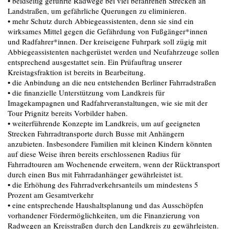
• beidseitig geführte Radwege bei viel befahrenen Strecken an
Landstraßen, um gefährliche Querungen zu eliminieren.
• mehr Schutz durch Abbiegeassistenten, denn sie sind ein
wirksames Mittel gegen die Gefährdung von Fußgänger*innen
und Radfahrer*innen. Der kreiseigene Fuhrpark soll zügig mit
Abbiegeassistenten nachgerüstet werden und Neufahrzeuge sollen
entsprechend ausgestattet sein. Ein Prüfauftrag unserer
Kreistagsfraktion ist bereits in Bearbeitung.
• die Anbindung an die neu entstehenden Berliner Fahrradstraßen
• die finanzielle Unterstützung vom Landkreis für
Imagekampagnen und Radfahrveranstaltungen, wie sie mit der
Tour Prignitz bereits Vorbilder haben.
• weiterführende Konzepte im Landkreis, um auf geeigneten
Strecken Fahrradtransporte durch Busse mit Anhängern
anzubieten. Insbesondere Familien mit kleinen Kindern könnten
auf diese Weise ihren bereits erschlossenen Radius für
Fahrradtouren am Wochenende erweitern, wenn der Rücktransport
durch einen Bus mit Fahrradanhänger gewährleistet ist.
• die Erhöhung des Fahrradverkehrsanteils um mindestens 5
Prozent am Gesamtverkehr
• eine entsprechende Haushaltsplanung und das Ausschöpfen
vorhandener Fördermöglichkeiten, um die Finanzierung von
Radwegen an Kreisstraßen durch den Landkreis zu gewährleisten.