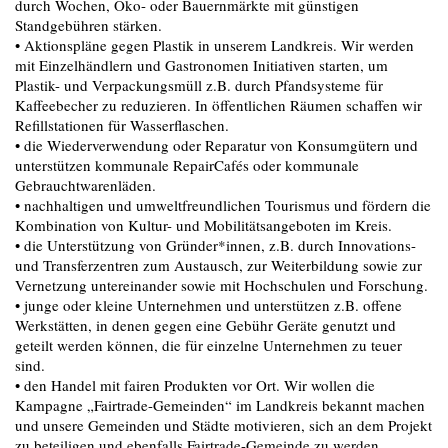
durch Wochen, Öko- oder Bauernmärkte mit günstigen
Standgebühren stärken.
• Aktionspläne gegen Plastik in unserem Landkreis. Wir werden
mit Einzelhändlern und Gastronomen Initiativen starten, um
Plastik- und Verpackungsmüll z.B. durch Pfandsysteme für
Kaffeebecher zu reduzieren. In öffentlichen Räumen schaffen wir
Reﬁllstationen für Wasserﬂaschen.
• die Wiederverwendung oder Reparatur von Konsumgütern und
unterstützen kommunale RepairCafés oder kommunale
Gebrauchtwarenläden.
• nachhaltigen und umweltfreundlichen Tourismus und fördern die
Kombination von Kultur- und Mobilitätsangeboten im Kreis.
• die Unterstützung von Gründer*innen, z.B. durch Innovations-
und Transferzentren zum Austausch, zur Weiterbildung sowie zur
Vernetzung untereinander sowie mit Hochschulen und Forschung.
• junge oder kleine Unternehmen und unterstützen z.B. offene
Werkstätten, in denen gegen eine Gebühr Geräte genutzt und
geteilt werden können, die für einzelne Unternehmen zu teuer
sind.
• den Handel mit fairen Produkten vor Ort. Wir wollen die
Kampagne „Fairtrade-Gemeinden“ im Landkreis bekannt machen
und unsere Gemeinden und Städte motivieren, sich an dem Projekt
zu beteiligen und ebenfalls Fairtrade-Gemeinde zu werden.