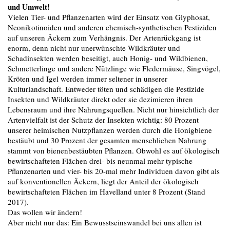
und Umwelt!
Vielen Tier- und Pflanzenarten wird der Einsatz von Glyphosat,
Neonikotinoiden und anderen chemisch-synthetischen Pestiziden
auf unseren Äckern zum Verhängnis. Der Artenrückgang ist
enorm, denn nicht nur unerwünschte Wildkräuter und
Schadinsekten werden beseitigt, auch Honig- und Wildbienen,
Schmetterlinge und andere Nützlinge wie Fledermäuse, Singvögel,
Kröten und Igel werden immer seltener in unserer
Kulturlandschaft. Entweder töten und schädigen die Pestizide
Insekten und Wildkräuter direkt oder sie dezimieren ihren
Lebensraum und ihre Nahrungsquellen. Nicht nur hinsichtlich der
Artenvielfalt ist der Schutz der Insekten wichtig: 80 Prozent
unserer heimischen Nutzpflanzen werden durch die Honigbiene
bestäubt und 30 Prozent der gesamten menschlichen Nahrung
stammt von bienenbestäubten Pflanzen. Obwohl es auf ökologisch
bewirtschafteten Flächen drei- bis neunmal mehr typische
Pflanzenarten und vier- bis 20-mal mehr Individuen davon gibt als
auf konventionellen Äckern, liegt der Anteil der ökologisch
bewirtschafteten Flächen im Havelland unter 8 Prozent (Stand
2017).
Das wollen wir ändern!
Aber nicht nur das: Ein Bewusstseinswandel bei uns allen ist