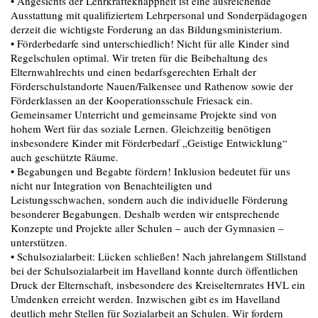
• Angesichts der Lehrkräfteknappheit ist eine ausreichende
Ausstattung mit qualifiziertem Lehrpersonal und Sonderpädagogen
derzeit die wichtigste Forderung an das Bildungsministerium.
• Förderbedarfe sind unterschiedlich! Nicht für alle Kinder sind
Regelschulen optimal. Wir treten für die Beibehaltung des
Elternwahlrechts und einen bedarfsgerechten Erhalt der
Förderschulstandorte Nauen/Falkensee und Rathenow sowie der
Förderklassen an der Kooperationsschule Friesack ein.
Gemeinsamer Unterricht und gemeinsame Projekte sind von
hohem Wert für das soziale Lernen. Gleichzeitig benötigen
insbesondere Kinder mit Förderbedarf „Geistige Entwicklung“
auch geschützte Räume.
• Begabungen und Begabte fördern! Inklusion bedeutet für uns
nicht nur Integration von Benachteiligten und
Leistungsschwachen, sondern auch die individuelle Förderung
besonderer Begabungen. Deshalb werden wir entsprechende
Konzepte und Projekte aller Schulen – auch der Gymnasien –
unterstützen.
• Schulsozialarbeit: Lücken schließen! Nach jahrelangem Stillstand
bei der Schulsozialarbeit im Havelland konnte durch öffentlichen
Druck der Elternschaft, insbesondere des Kreiselternrates HVL ein
Umdenken erreicht werden. Inzwischen gibt es im Havelland
deutlich mehr Stellen für Sozialarbeit an Schulen. Wir fordern