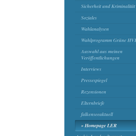
Sicherheit und Kriminalität
Soziales
Wahlanalysen
Wahlprogramm Grüne HV
Auswahl aus meinen
Veröffentlichungen
Interviews
Pressespiegel
Rezensionen
Elternbriefe
falkenseeaktuell
Homepage LER