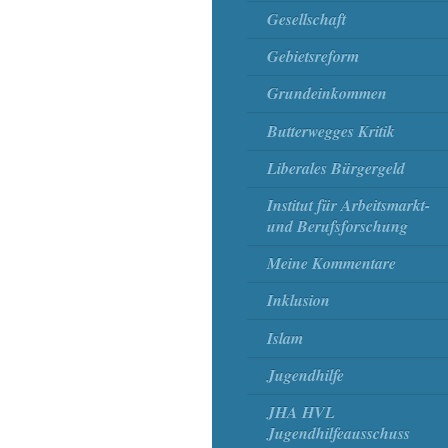
Gesellschaft
Gebietsreform
Grundeinkommen
Butterwegges Kritik
Liberales Bürgergeld
Institut für Arbeitsmarkt-
und Berufsforschung
Meine Kommentare
Inklusion
Islam
Jugendhilfe
JHA HVL
Jugendhilfeausschuss