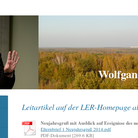
Wolfgan
Leitartikel auf der LER-Homepage al
Neujahrsgruß mit Ausblick auf Ereignisse des n
Elternbrief 1 Neujahrsgruß 2014.pdf
PDF-Dokument [269.6 KB]