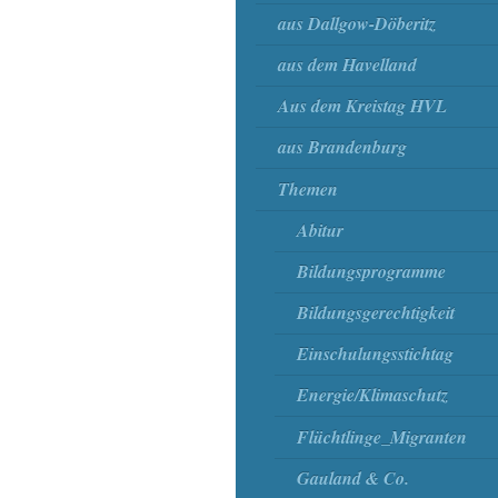
aus Dallgow-Döberitz
aus dem Havelland
Aus dem Kreistag HVL
aus Brandenburg
Themen
Abitur
Bildungsprogramme
Bildungsgerechtigkeit
Einschulungsstichtag
Energie/Klimaschutz
Flüchtlinge_Migranten
Gauland & Co.