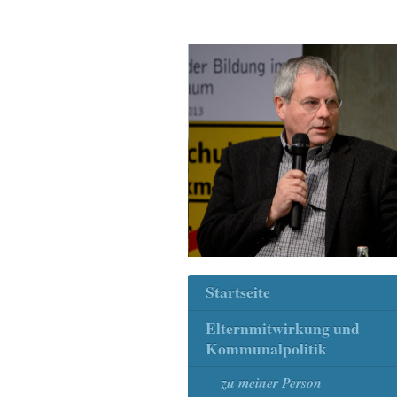
Startseite
Elternmitwirkung und
Kommunalpolitik
zu meiner Person