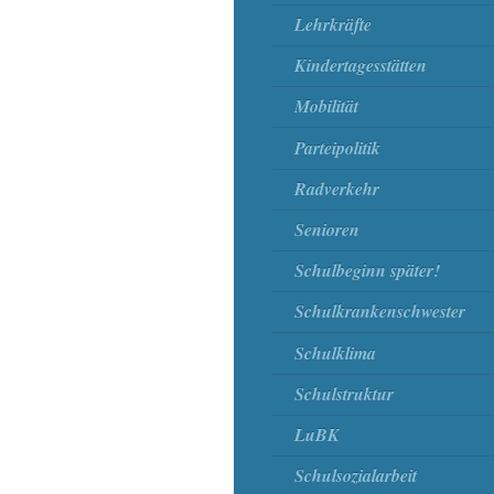
Lehrkräfte
Kindertagesstätten
Mobilität
Parteipolitik
Radverkehr
Senioren
Schulbeginn später!
Schulkrankenschwester
Schulklima
Schulstruktur
LuBK
Schulsozialarbeit